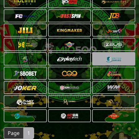
Page
1