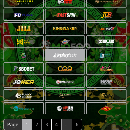
Page
1
2
3
4
...
6