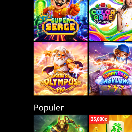
Populer