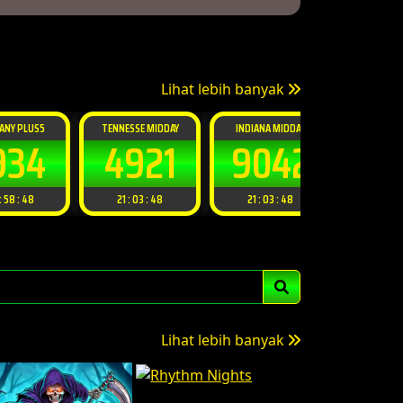
Lihat lebih banyak
ANY PLUS5
TENNESSE MIDDAY
INDIANA MIDDAY
KENTUCK
934
4921
9042
45
: 58 : 45
21 : 03 : 45
21 : 03 : 45
21 : 0
Lihat lebih banyak