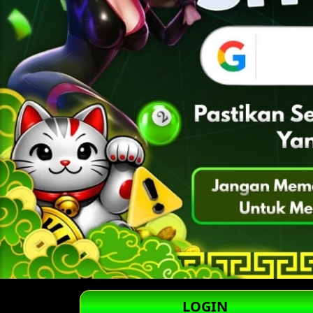
LOGIN