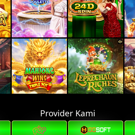
Provider Kami