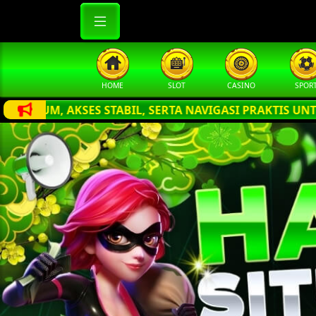
HOME
SLOT
CASINO
SPOR
I PRAKTIS UNTUK MENEMANI AKTIVITAS ONLINE LEBIH