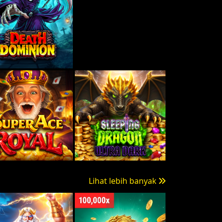
Lihat lebih banyak