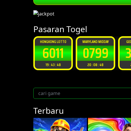
Pasaran Togel
ONGKONG POOLS
HONGKONG LOTTO
MARYLAND MIDDAY
GE
9943
6011
0799
19 : 43 : 45
19 : 43 : 45
20 : 08 : 45
Terbaru