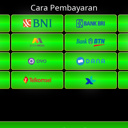
Cara Pembayaran