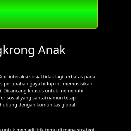
gkrong Anak
, interaksi sosial tidak lagi terbatas pada
as perubahan gaya hidup ini, memosisikan
i. Dirancang khusus untuk memenuhi
er sosial yang santai namun tetap
terhubung dengan komunitas global.
ntuk menjadi titik temu di mana strategi