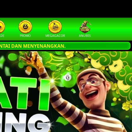
ADE
PROMO
MEGAGACOR
ANUBIS