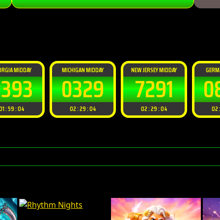
ORGIA MIDDAY
MICHIGAN MIDDAY
NEW JERSEY MIDDAY
GERM
2393
0329
7291
0
01 : 59 : 01
02 : 29 : 01
02 : 29 : 01
02 