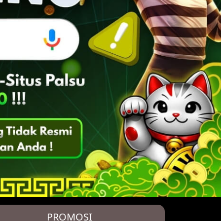
PROMOSI