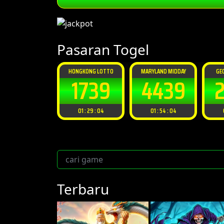
Pasaran Togel
ONGKONG POOLS
HONGKONG LOTTO
MARYLAND MIDDAY
GE
4245
1739
4439
01 : 29 : 01
01 : 29 : 01
01 : 54 : 01
Terbaru