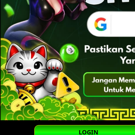
LOGIN