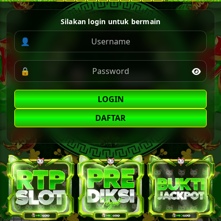
Silakan login untuk bermain
👤
🔒
LOGIN
DAFTAR