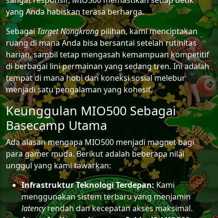
sangat responsif, MIO500 memastikan setiap detik
yang Anda habiskan terasa berharga.
Sebagai
Target Nongkrong
pilihan, kami menciptakan
ruang di mana Anda bisa bersantai setelah rutinitas
harian, sambil tetap mengasah kemampuan kompetitif
di berbagai lini permainan yang sedang tren. Ini adalah
tempat di mana hobi dan koneksi sosial melebur
menjadi satu pengalaman yang kohesif.
Keunggulan MIO500 Sebagai
Basecamp Utama
Ada alasan mengapa MIO500 menjadi magnet bagi
para gamer muda. Berikut adalah beberapa nilai
unggul yang kami tawarkan:
Infrastruktur Teknologi Terdepan:
Kami
menggunakan sistem terbaru yang menjamin
latency
rendah dan kecepatan akses maksimal.