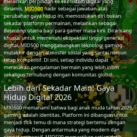
melainkan berpindah ke ekosistem digital yang
dinamis.
MIO500
hadir sebagai jawaban atas
perubahan gaya hidup ini, memosisikan diri bukan
sekadar platform permainan, melainkan sebagai
Basecamp
utama bagi para gamer masa kini. Dirancang
khusus untuk memenuhi ekspektasi tinggi generasi
digital, MIO500 menggabungkan teknologi gaming
mutakhir dengan atmosfer sosial yang santai namun
tetap kompetitif. Di sini, setiap individu dapat
merasakan pengalaman bermain yang lebih intim
sekaligus terhubung dengan komunitas global.
Lebih dari Sekadar Main: Gaya
Hidup Digital 2026
MIO500 memahami bahwa bagi anak muda tahun 2026,
gaming adalah identitas. Platform ini dibangun untuk
menjadi titik temu di mana strategi bertemu dengan
gaya hidup. Dengan antarmuka yang modern dan