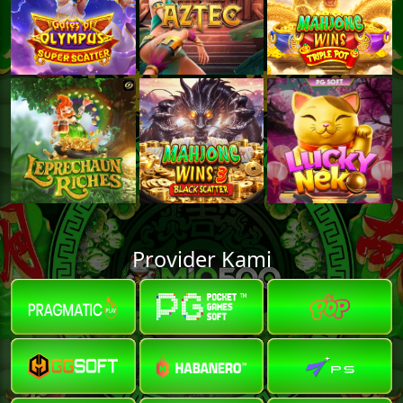
Provider Kami