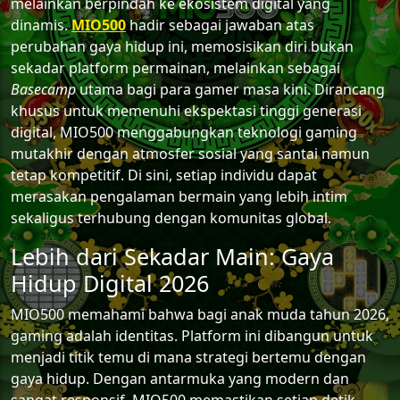
melainkan berpindah ke ekosistem digital yang
dinamis.
MIO500
hadir sebagai jawaban atas
perubahan gaya hidup ini, memosisikan diri bukan
sekadar platform permainan, melainkan sebagai
Basecamp
utama bagi para gamer masa kini. Dirancang
khusus untuk memenuhi ekspektasi tinggi generasi
digital, MIO500 menggabungkan teknologi gaming
mutakhir dengan atmosfer sosial yang santai namun
tetap kompetitif. Di sini, setiap individu dapat
merasakan pengalaman bermain yang lebih intim
sekaligus terhubung dengan komunitas global.
Lebih dari Sekadar Main: Gaya
Hidup Digital 2026
MIO500 memahami bahwa bagi anak muda tahun 2026,
gaming adalah identitas. Platform ini dibangun untuk
menjadi titik temu di mana strategi bertemu dengan
gaya hidup. Dengan antarmuka yang modern dan