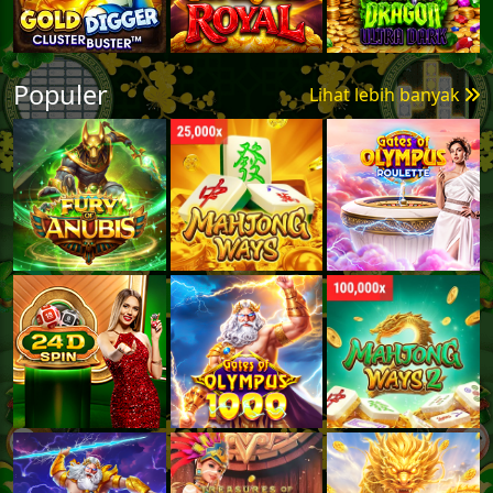
Populer
Lihat lebih banyak