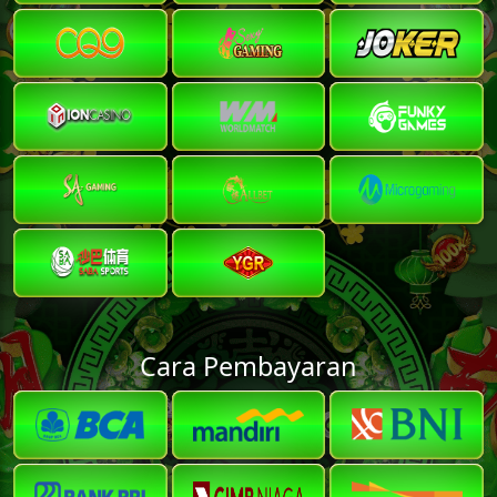
Cara Pembayaran