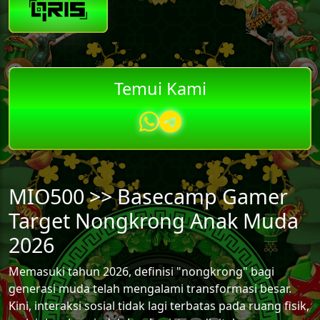
Temui Kami
MIO500 >> Basecamp Gamer
Target Nongkrong Anak Muda
2026
Memasuki tahun 2026, definisi "nongkrong" bagi
generasi muda telah mengalami transformasi besar.
Kini, interaksi sosial tidak lagi terbatas pada ruang fisik,