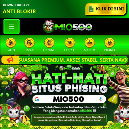
DOWNLOAD APK
KLIK DI SINI
ANTI BLOKIR
TABLE
FISHING
COCK F.
ARCADE
PROMO
MEGAGACOR
S STABIL, SERTA NAVIGASI PRAKTIS UNTUK MENEMANI