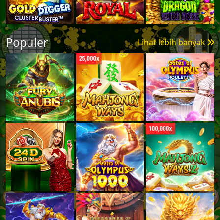
Populer
Lihat lebih banyak