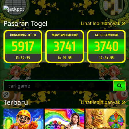
Pasaran Togel
Lihat lebih banyak
HONGKONG LOTTO
MARYLAND MIDDAY
GEORGIA MIDDAY
5917
3741
3740
13 : 54 : 53
14 : 19 : 53
14 : 24 : 53
Terbaru
Lihat lebih banyak