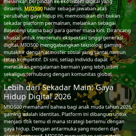
melainkan berpindah ke ekosistem digital yang
dinamis.
MIO500
hadir sebagai jawaban atas
perubahan gaya hidup ini, memosisikan diri bukan
sekadar platform permainan, melainkan sebagai
Basecamp
utama bagi para gamer masa kini. Dirancang
khusus untuk memenuhi ekspektasi tinggi generasi
digital, MIO500 menggabungkan teknologi gaming
mutakhir dengan atmosfer sosial yang santai namun
tetap kompetitif. Di sini, setiap individu dapat
merasakan pengalaman bermain yang lebih intim
sekaligus terhubung dengan komunitas global.
Lebih dari Sekadar Main: Gaya
Hidup Digital 2026
MIO500 memahami bahwa bagi anak muda tahun 2026,
gaming adalah identitas. Platform ini dibangun untuk
menjadi titik temu di mana strategi bertemu dengan
gaya hidup. Dengan antarmuka yang modern dan